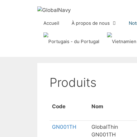
Aller
au
contenu
Accueil
À propos de nous
Not
Produits
Code
Nom
GN001TH
GlobalThin
GN001TH