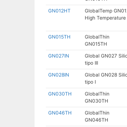
GN012HT
GlobalTemp GN01
High Temperature
GN015TH
GlobalThin
GN015TH
GN027IN
Global GN027 Sili
tipo III
GN028IN
Global GN028 Sili
tipo I
GN030TH
GlobalThin
GN030TH
GN046TH
GlobalThin
GN046TH