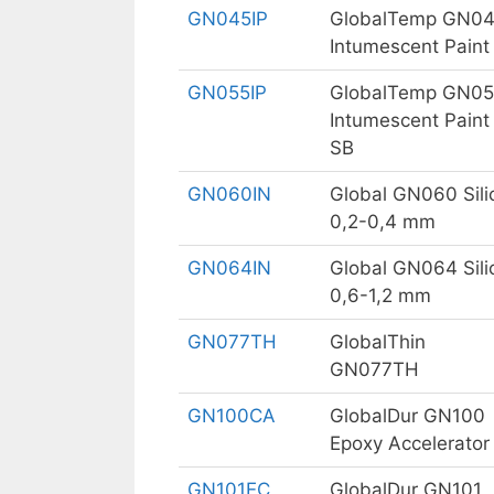
GN045IP
GlobalTemp GN0
Intumescent Paint
GN055IP
GlobalTemp GN0
Intumescent Paint
SB
GN060IN
Global GN060 Sili
0,2-0,4 mm
GN064IN
Global GN064 Sili
0,6-1,2 mm
GN077TH
GlobalThin
GN077TH
GN100CA
GlobalDur GN100
Epoxy Accelerator
GN101EC
GlobalDur GN101