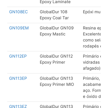
Epoxy Laminate
GN108EC
GlobalDur 108
Epóxi multiu
Epoxy Coal Tar
GN109EM
GlobalDur GN109
Resina epóxi
Epoxy Mastic
Excelente tix
como selage
rodapés e ver
GN112EP
GlobalDur GN112
Primário epóx
Epoxy Primer
vidradas (ce
afagado)
GN113EP
GlobalDur GN113
Primário, in
Epoxy Primer MIO
acabamento 
aço. Formula
e óxido de f
GN113EZ
GlobalDur GN113
Primário de 