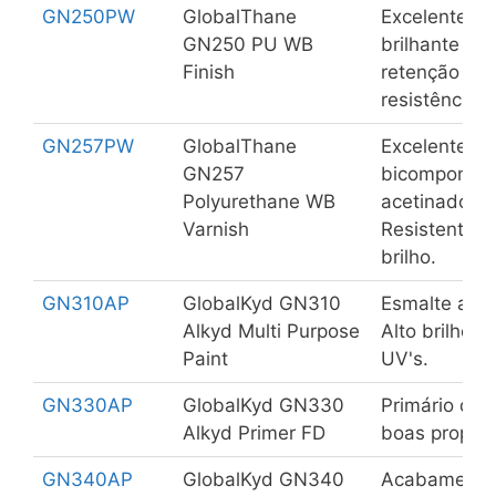
GN250PW
GlobalThane
Excelente tin
GN250 PU WB
brilhante de
Finish
retenção de c
resistência 
GN257PW
GlobalThane
Excelente ve
GN257
bicomponente
Polyurethane WB
acetinado (S
Varnish
Resistente à
brilho.
GN310AP
GlobalKyd GN310
Esmalte alqu
Alkyd Multi Purpose
Alto brilho e
Paint
UV's.
GN330AP
GlobalKyd GN330
Primário de
Alkyd Primer FD
boas proprie
GN340AP
GlobalKyd GN340
Acabamento 