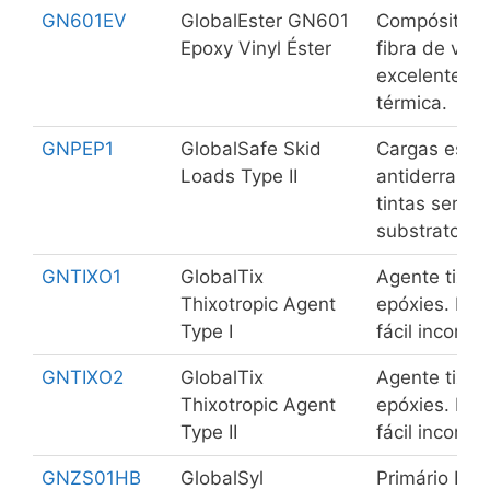
GN601EV
GlobalEster GN601
Compósito ep
Epoxy Vinyl Éster
fibra de vidr
excelente re
térmica.
GNPEP1
GlobalSafe Skid
Cargas espec
Loads Type II
antiderrapan
tintas sem al
substrato.
GNTIXO1
GlobalTix
Agente tixotr
Thixotropic Agent
epóxies. Bai
Type I
fácil incorpo
GNTIXO2
GlobalTix
Agente tixotr
Thixotropic Agent
epóxies. Bai
Type II
fácil incorpo
GNZS01HB
GlobalSyl
Primário Etil