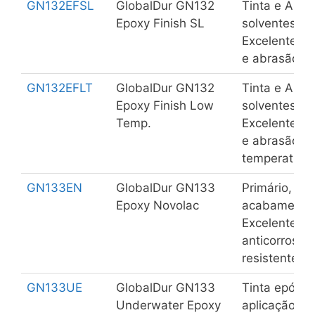
GN132EFSL
GlobalDur GN132
Tinta e Auto
Epoxy Finish SL
solventes pa
Excelente re
e abrasão.
GN132EFLT
GlobalDur GN132
Tinta e Auto
Epoxy Finish Low
solventes pa
Temp.
Excelente re
e abrasão e
temperatura
GN133EN
GlobalDur GN133
Primário, int
Epoxy Novolac
acabamento 
Excelentes p
anticorrosiva
resistente à
GN133UE
GlobalDur GN133
Tinta epóxi 
Underwater Epoxy
aplicação su