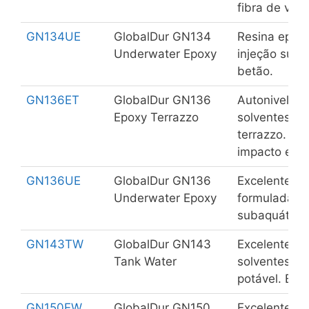
fibra de vidr
GN134UE
GlobalDur GN134
Resina epóxi
Underwater Epoxy
injeção suba
betão.
GN136ET
GlobalDur GN136
Autonivelant
Epoxy Terrazzo
solventes pa
terrazzo. Exc
impacto e ab
GN136UE
GlobalDur GN136
Excelente b
Underwater Epoxy
formulada pa
subaquática.
GN143TW
GlobalDur GN143
Excelente ti
Tank Water
solventes pa
potável. Boa 
GN150EW
GlobalDur GN150
Excelente re