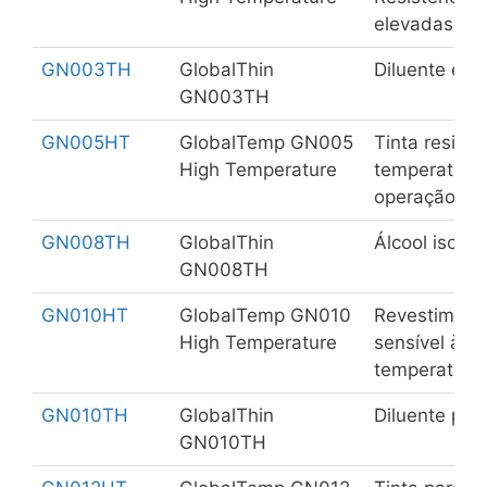
elevadas (at
GN003TH
GlobalThin
Diluente epóx
GN003TH
GN005HT
GlobalTemp GN005
Tinta resiste
High Temperature
temperaturas
operação
GN008TH
GlobalThin
Álcool isopro
GN008TH
GN010HT
GlobalTemp GN010
Revestimento
High Temperature
sensível à t
temperatura
GN010TH
GlobalThin
Diluente poli
GN010TH