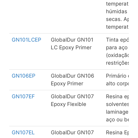
temperaturas
húmidas (hi
secas. Aplic
temperaturas
GN101LCEP
GlobalDur GN101
Tinta epóxi 
LC Epoxy Primer
para aço hi
(oxidação r
restrições d
GN106EP
GlobalDur GN106
Primário e i
Epoxy Primer
alto corpo pa
GN107EF
GlobalDur GN107
Resina epóxi
Epoxy Flexible
solventes pa
laminagens c
aço ou betão
GN107EL
GlobalDur GN107
Resina Epóx