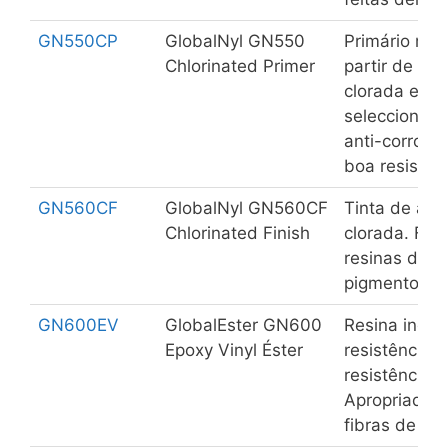
GN550CP
GlobalNyl GN550
Primário mul
Chlorinated Primer
partir de re
clorada e de
seleccionado
anti-corrosi
boa resistên
GN560CF
GlobalNyl GN560CF
Tinta de ac
Chlorinated Finish
clorada. For
resinas de b
pigmentos s
GN600EV
GlobalEster GN600
Resina incolo
Epoxy Vinyl Éster
resistência 
resistência 
Apropriado 
fibras de vi