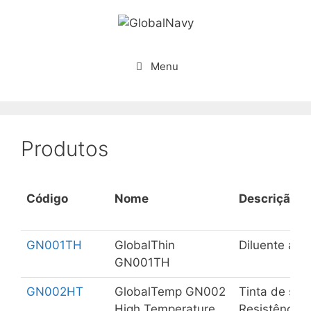
Saltar
para
o
conteúdo
Menu
Produtos
Código
Nome
Descrição
GN001TH
GlobalThin
Diluente aro
GN001TH
GN002HT
GlobalTemp GN002
Tinta de sili
High Temperature
Resistência 