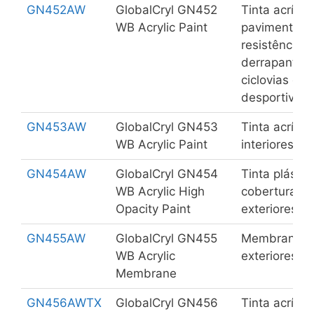
GN452AW
GlobalCryl GN452
Tinta acrílic
WB Acrylic Paint
pavimentos e
resistência à
derrapante p
ciclovias e 
desportivos.
GN453AW
GlobalCryl GN453
Tinta acrílic
WB Acrylic Paint
interiores e 
GN454AW
GlobalCryl GN454
Tinta plásti
WB Acrylic High
cobertura ma
Opacity Paint
exteriores.
GN455AW
GlobalCryl GN455
Membrana ac
WB Acrylic
exteriores.
Membrane
GN456AWTX
GlobalCryl GN456
Tinta acríli