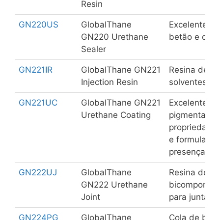
Resin
GN220US
GlobalThane
Excelente se
GN220 Urethane
betão e outr
Sealer
GN221IR
GlobalThane GN221
Resina de pol
Injection Resin
solventes pa
GN221UC
GlobalThane GN221
Excelente re
Urethane Coating
pigmentada.
propriedade
e formulada 
presença de
GN222UJ
GlobalThane
Resina de pol
GN222 Urethane
bicomponent
Joint
para juntas.
GN224PG
GlobalThane
Cola de base