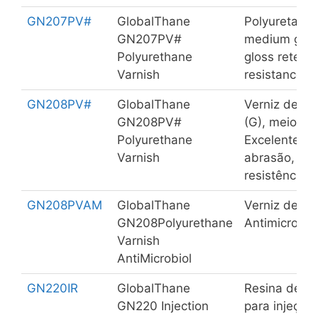
GN207PV#
GlobalThane
Polyuretahne
GN207PV#
medium gloss
Polyurethane
gloss retenti
Varnish
resistance a
GN208PV#
GlobalThane
Verniz de pol
GN208PV#
(G), meio bri
Polyurethane
Excelente re
Varnish
abrasão, res
resistência 
GN208PVAM
GlobalThane
Verniz de po
GN208Polyurethane
Antimicrobio
Varnish
AntiMicrobiol
GN220IR
GlobalThane
Resina de ur
GN220 Injection
para injeção.