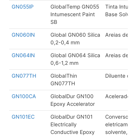
GN055IP
GlobalTemp GN055
Tinta Intume
Intumescent Paint
Base Solven
SB
GN060IN
Global GN060 Silica
Areias de si
0,2-0,4 mm
GN064IN
Global GN064 Silica
Areias de si
0,6-1,2 mm
GN077TH
GlobalThin
Diluente celu
GN077TH
GN100CA
GlobalDur GN100
Acelerador d
Epoxy Accelerator
GN101EC
GlobalDur GN101
Conversor / i
Electrically
eletricament
Conductive Epoxy
solvente, to