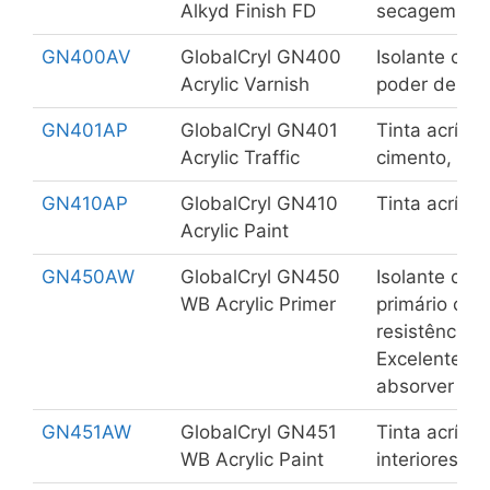
Alkyd Finish FD
secagem ráp
GN400AV
GlobalCryl GN400
Isolante com
Acrylic Varnish
poder de pen
GN401AP
GlobalCryl GN401
Tinta acríli
Acrylic Traffic
cimento, bet
GN410AP
GlobalCryl GN410
Tinta acrílic
Acrylic Paint
GN450AW
GlobalCryl GN450
Isolante de a
WB Acrylic Primer
primário com
resistência a
Excelente c
absorver e a
GN451AW
GlobalCryl GN451
Tinta acrílic
WB Acrylic Paint
interiores e 