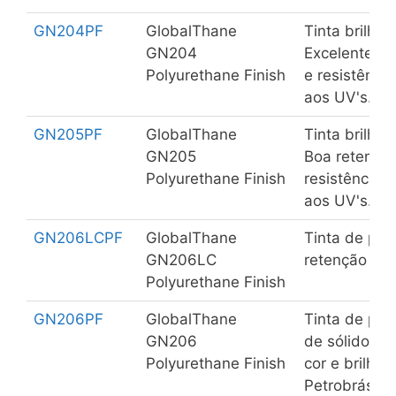
GN204PF
GlobalThane
Tinta brilhan
GN204
Excelente ret
Polyurethane Finish
e resistênci
aos UV's.
GN205PF
GlobalThane
Tinta brilhan
GN205
Boa retenção 
Polyurethane Finish
resistência 
aos UV's.
GN206LCPF
GlobalThane
Tinta de pol
GN206LC
retenção de c
Polyurethane Finish
GN206PF
GlobalThane
Tinta de poli
GN206
de sólidos, 
Polyurethane Finish
cor e brilho
Petrobrás N