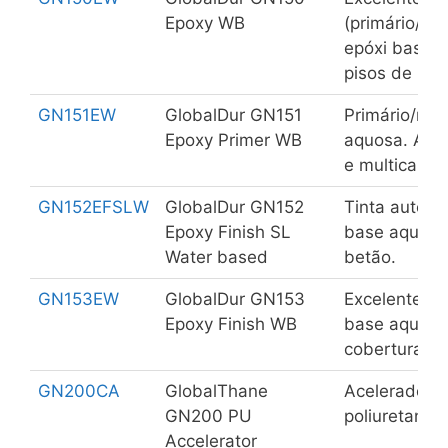
Epoxy WB
(primário/in
epóxi base 
pisos de bet
GN151EW
GlobalDur GN151
Primário/res
Epoxy Primer WB
aquosa. Apli
e multicama
GN152EFSLW
GlobalDur GN152
Tinta autolis
Epoxy Finish SL
base aquosa
Water based
betão.
GN153EW
GlobalDur GN153
Excelente A
Epoxy Finish WB
base aquosa
cobertura, b
GN200CA
GlobalThane
Acelerador d
GN200 PU
poliuretanos
Accelerator