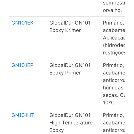
sem restriçõ
orvalho.
GN101EK
GlobalDur GN101
Primário, int
Epoxy Krimer
acabamento 
Aplicação s
(hidrodecap
restrições d
GN101EP
GlobalDur GN101
Primário, in
Epoxy Primer
acabamento 
anticorrosiv
húmidas (hi
secas. Cura 
10ºC.
GN101HT
GlobalDur GN101
Primário, in
High Temperature
acabamento 
Epoxy
anticorrosivo