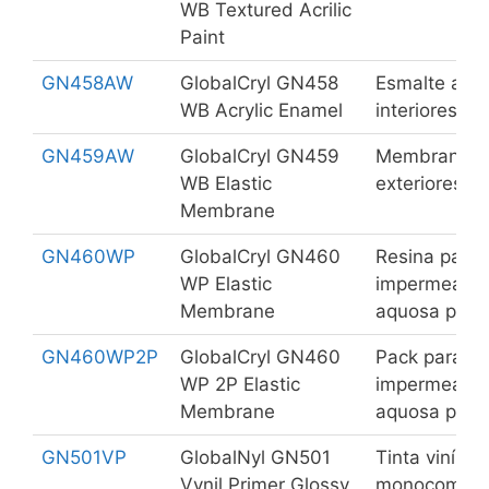
WB Textured Acrilic
Paint
GN458AW
GlobalCryl GN458
Esmalte aqu
WB Acrylic Enamel
interiores e 
GN459AW
GlobalCryl GN459
Membrana El
WB Elastic
exteriores.
Membrane
GN460WP
GlobalCryl GN460
Resina para
WP Elastic
impermeabili
Membrane
aquosa para 
GN460WP2P
GlobalCryl GN460
Pack para 
WP 2P Elastic
impermeabili
Membrane
aquosa para 
GN501VP
GlobalNyl GN501
Tinta vinílica
Vynil Primer Glossy
monocompone