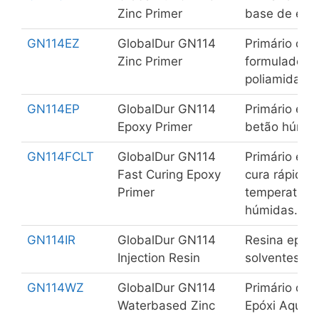
Zinc Primer
base de epóx
GN114EZ
GlobalDur GN114
Primário de 
Zinc Primer
formulado á 
poliamida.
GN114EP
GlobalDur GN114
Primário epó
Epoxy Primer
betão húmido
GN114FCLT
GlobalDur GN114
Primário epó
Fast Curing Epoxy
cura rápida 
Primer
temperaturas
húmidas.
GN114IR
GlobalDur GN114
Resina epóxi
Injection Resin
solventes
GN114WZ
GlobalDur GN114
Primário de 
Waterbased Zinc
Epóxi Aquos