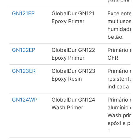
para pavime
GN121EP
GlobalDur GN121
Excelente pr
Epoxy Primer
multiusos co
humidade. A
betão.
GN122EP
GlobalDur GN122
Primário epó
Epoxy Primer
GFR
GN123ER
GlobalDur GN123
Primário epó
Epoxy Resin
resistente a
indicada par
GN124WP
GlobalDur GN124
Primário de 
Wash Primer
alumínio e g
Wash primer
epóxi e pigm
"