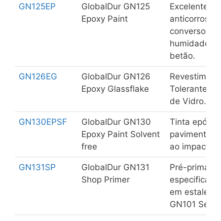
GN125EP
GlobalDur GN125
Excelente tin
Epoxy Paint
anticorrosiva
conversor e 
humidade. A
betão.
GN126EG
GlobalDur GN126
Revestiment
Epoxy Glassflake
Tolerante à
de Vidro.
GN130EPSF
GlobalDur GN130
Tinta epóxi 
Epoxy Paint Solvent
pavimentos. 
free
ao impacto e
GN131SP
GlobalDur GN131
Pré-primário
Shop Primer
especificame
em estaleiro 
GN101 Series