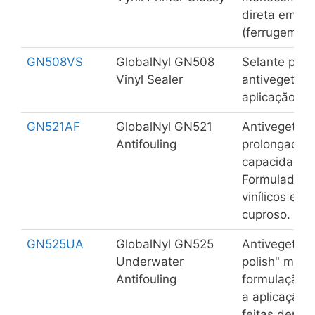
direta em aç
(ferrugem r
GN508VS
GlobalNyl GN508
Selante para
Vinyl Sealer
antivegetati
aplicação so
GN521AF
GlobalNyl GN521
Antivegetati
Antifouling
prolongada c
capacidade d
Formulado a 
vinílicos e a
cuproso. "
GN525UA
GlobalNyl GN525
Antivegetati
Underwater
polish" mon
Antifouling
formulação é
a aplicação
feitas dentr