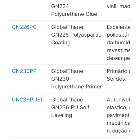
GN224
vinil, madeira
Polyurethane Glue
GN226PC
GlobalThane
Excelente re
GN226 Polyaspartic
poliaspártic
Coating
da humidade
revestimento
desempenho
GN230PP
GlobalThane
Primário de 
GN230
Sólidos.
Polyurethane Primer
GN236PUSL
GlobalThane
Autonivelant
GN236 PU Self
elástico, se
Leveling
pavimentos. 
mecânica, fác
redução do r