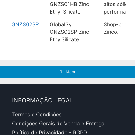
GNZS01HB Zinc
altos sólido
Ethyl Silicate
performances
GNZS02SP
GlobalSyl
Shop-primer d
GNZS02SP Zinc
Zinco.
EthylSilicate
Menu
INFORMAÇÃO LEGAL
Termos e Condições
Condições Gerais de Venda e Entrega
Política de Privacidade - RGPD