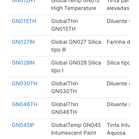
GN012HT
GlobalTemp GN012
Tinta para a
High Temperature
elevadas (at
GN015TH
GlobalThin
Diluente viníl
GN015TH
GN027IN
Global GN027 Silica
Farinha de sil
tipo III
GN028IN
Global GN028 Silica
Silica tipo I
tipo I
GN030TH
GlobalThin
Diluente à B
GN030TH
GN046TH
GlobalThin
Diluente sho
GN046TH
GN045IP
GlobalTemp GN045
Tinta Intume
Intumescent Paint
Aquosa