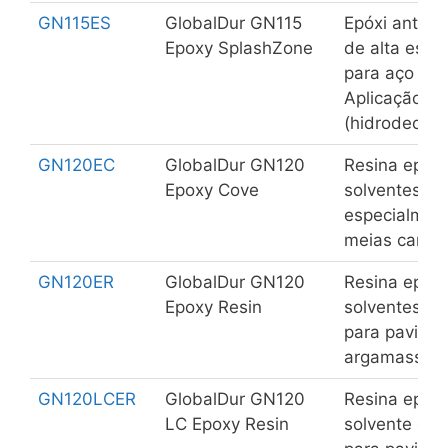
GN115ES
GlobalDur GN115
Epóxi antico
Epoxy SplashZone
de alta espe
para aço a b
Aplicação e
(hidrodecap
GN120EC
GlobalDur GN120
Resina epóxi
Epoxy Cove
solventes, d
especialmen
meias canas
GN120ER
GlobalDur GN120
Resina epóxi
Epoxy Resin
solventes co
para pavime
argamassas.
GN120LCER
GlobalDur GN120
Resina epóxi
LC Epoxy Resin
solvente co