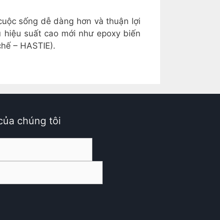
cuộc sống dễ dàng hơn và thuận lợi
ủ hiệu suất cao mới như epoxy biến
chế – HASTIE).
của chúng tôi