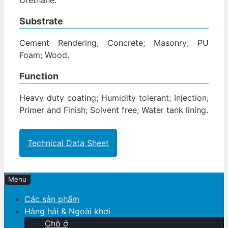
Substrate
Cement Rendering; Concrete; Masonry; PU
Foam; Wood.
Function
Heavy duty coating; Humidity tolerant; Injection;
Primer and Finish; Solvent free; Water tank lining.
Technical Data Sheet
Menu
Các sản phẩm
Hàng hải & Ngoài khơi
Chỗ ở