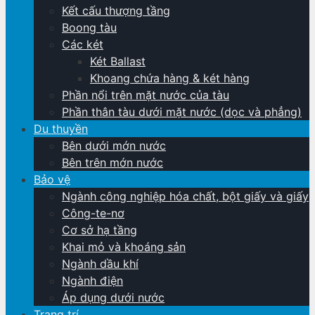
Kết cấu thượng tầng
Boong tàu
Các két
Két Ballast
Khoang chứa hàng & két hàng
Phần nổi trên mặt nước của tàu
Phần thân tàu dưới mặt nước (dọc và phẳng)
Du thuyền
Bên dưới mớn nước
Bên trên mớn nước
Bảo vệ
Ngành công nghiệp hóa chất, bột giấy và giấy
Công-te-nơ
Cơ sở hạ tầng
Khai mỏ và khoáng sản
Ngành dầu khí
Ngành điện
Áp dụng dưới nước
Trang trí