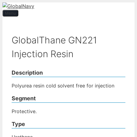
Skip
to
Menu
content
GlobalThane GN221
Injection Resin
Description
Polyurea resin cold solvent free for injection
Segment
Protective.
Type
Urethane.